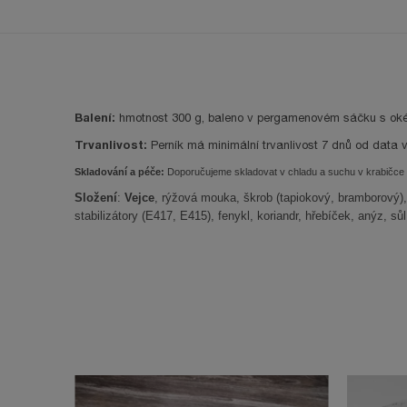
Balení:
hmotnost 300 g, baleno v pergamenovém sáčku s ok
Trvanlivost:
Perník má minimální trvanlivost 7 dnů od data v
Skladování a péče:
Doporučujeme skladovat v chladu a suchu v krabičce 
Složení
:
Vejce
, rýžová mouka, škrob (tapiokový, bramborový),
stabilizátory (E417, E415), fenykl, koriandr, hřebíček, anýz
Značka
Bezlepkové pečivo
Kód
Moučník výborný.
PSKB-1
Technické údaje
Bez mléka
Bez deprotein. škrobu