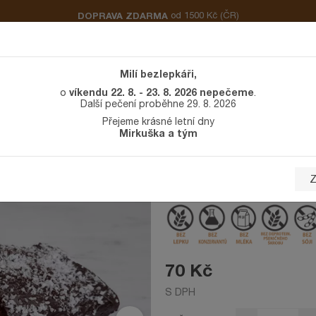
DOPRAVA ZDARMA
od 1500 Kč
(ČR)
VO
SLADKÉ PEČIVO
CUKROVÍ A DORTY
OSTATNÍ
INFO
Milí bezlepkáři,
víkendu 22. 8. - 23. 8. 2026 nepečeme
o
.
Další pečení proběhne 29. 8. 2026
YPANÝ KOKOSEM BEZMLÉČNÝ
Přejeme krásné letní dny
Mirkuška a tým
Perník sypaný k
Z
70 Kč
S DPH