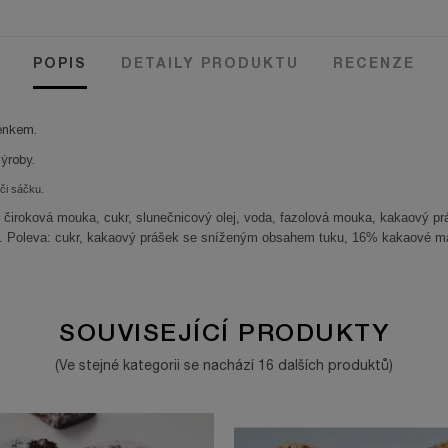
POPIS
DETAILY PRODUKTU
RECENZE
énkem.
ýroby.
či sáčku.
 čiroková mouka, cukr, slunečnicový olej, voda, fazolová mouka, kakaový práš
, sůl. Poleva: cukr, kakaový prášek se sníženým obsahem tuku, 16% kakaové 
SOUVISEJÍCÍ PRODUKTY
(Ve stejné kategorii se nachází 16 dalších produktů)
ANO
ANO
Pavla
23.01.2026