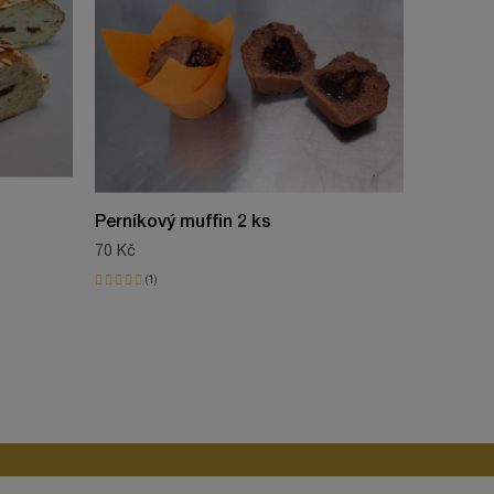
Perníkový muffin 2 ks
Kaštano
70 Kč
70 Kč
1
22