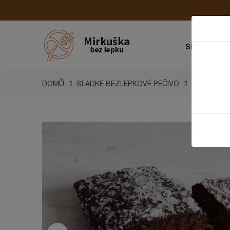
SLANÉ PEČI
DOMŮ
SLADKÉ BEZLEPKOVÉ PEČIVO
PERNÍK S