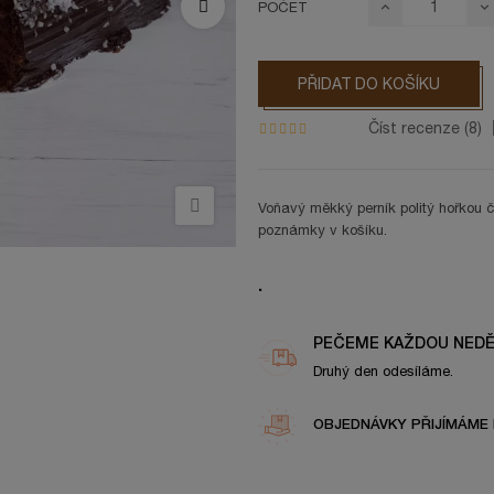
POČET
PŘIDAT DO KOŠÍKU
Číst recenze (
8
)
Voňavý měkký perník politý hořkou 
poznámky v košíku.
.
PEČEME KAŽDOU NEDĚ
Druhý den odesíláme.
OBJEDNÁVKY PŘIJÍMÁME 