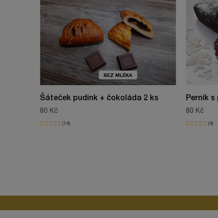
Bez sóji
Specifické reference
Neskutečný, moc dobrý????
ean13
BEZ MLÉKA
Šáteček pudink + čokoláda 2 ks
Perník s
80 Kč
80 Kč
14
4
Perník je pomalu k nerozeznání od klasického.