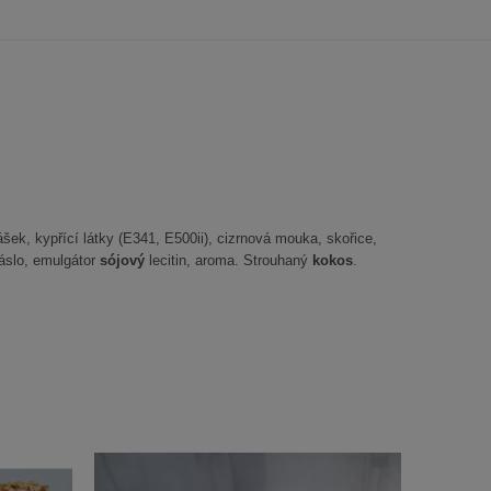
ek, kypřící látky (E341, E500ii), cizrnová mouka, skořice,
máslo, emulgátor
sójový
lecitin, aroma. Strouhaný
kokos
.