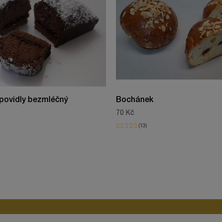
ANO
8594232480669
Olga
 povidly bezmléčný
Bochánek
11.04.2025
70 Kč
13
Marcela
05.05.2023