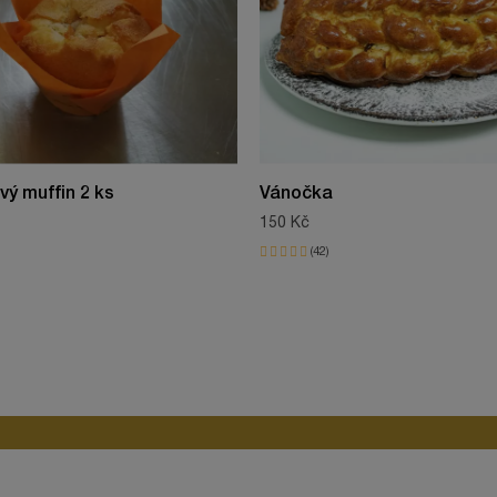
8594232480218
čaji, když mám chuť na něco dobrého. Je to jednička.
ý muffin 2 ks
Vánočka
Alena
150 Kč
26.03.2026
42
Pavla
29.08.2025