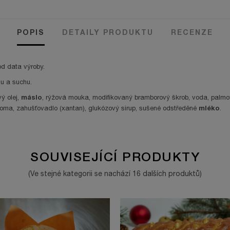
POPIS
DETAILY PRODUKTU
RECENZE
od data výroby.
u a suchu.
máslo
ý olej,
, rýžová mouka, modifikovaný bramborový škrob, voda, palm
mléko
 aroma, zahušťovadlo (xantan), glukózový sirup, sušené odstředěné
.
SOUVISEJÍCÍ PRODUKTY
(Ve stejné kategorii se nachází 16 dalších produktů)
ANO
ANO
Milan
16.07.2026