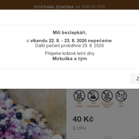
DOPRAVA ZDARMA
od 1500 Kč
(ČR)
VO
SLADKÉ PEČIVO
CUKROVÍ A DORTY
OSTATNÍ
INFO
Milí bezlepkáři,
víkendu 22. 8. - 23. 8. 2026 nepečeme
o
.
Další pečení proběhne 29. 8. 2026
Ý KOLÁČ S DROBENKOU
Přejeme krásné letní dny
Mirkuška a tým
Borůvkový koláč 
Z
40 Kč
S DPH