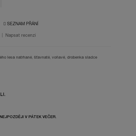
SEZNAM PŘÁNÍ
Napsat recenzi
ého lesa natrhané, šťavnaté, voňavé, drobenka sladce
LI.
NEJPOZDĚJI V PÁTEK VEČER.