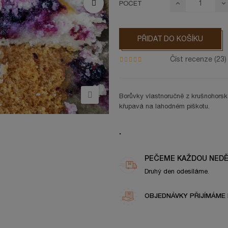
POČET
PŘIDAT DO KOŠÍKU
Číst recenze (
23
)
Borůvky vlastnoručně z krušnohorsk
křupavá na lahodném piškotu.
.
PEČEME KAŽDOU NEDĚ
Druhý den odesíláme.
OBJEDNÁVKY PŘIJÍMÁME 