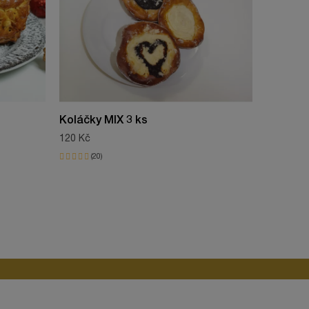
Koláčky MIX 3 ks
Šáteček
120 Kč
80 Kč
20
31