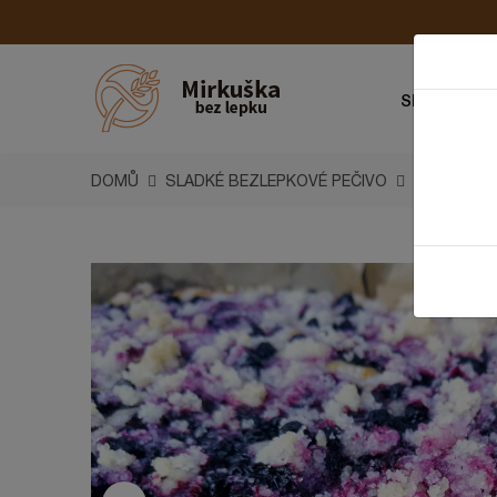
SLANÉ PEČI
DOMŮ
SLADKÉ BEZLEPKOVÉ PEČIVO
BORŮVKOV