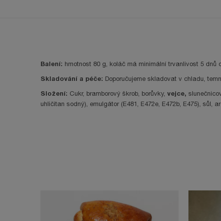
Balení:
hmotnost 80 g, koláč má minimální trvanlivost 5 dnů 
Skladování a péče:
Doporučujeme skladovat v chladu, temn
Složení:
vejce,
Cukr, bramborový škrob, borůvky,
slunečnicov
uhličitan sodný), emulgátor (E481, E472e, E472b, E475), sůl,
Značka
Bezlepkové pečivo
Dobrý
Kód
BK-1
Chutný
Technické údaje
Bez deprotein. škrobu
Bez sóji
Specifické reference