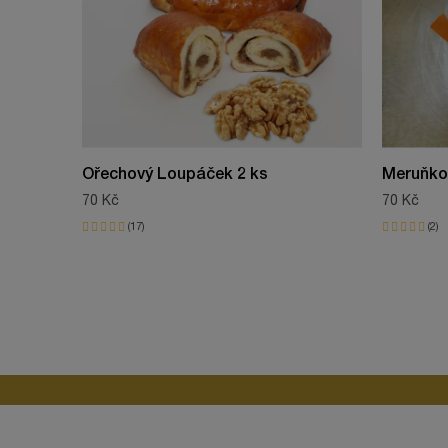
ean13
Borůvkový koláč s drobenkou
Domácí koláč - sladký akorát, k svačině, ke kávě nebo k 
Ořechový Loupáček 2 ks
Meruňkov
70 Kč
70 Kč
17
2
Vynikající moučník.