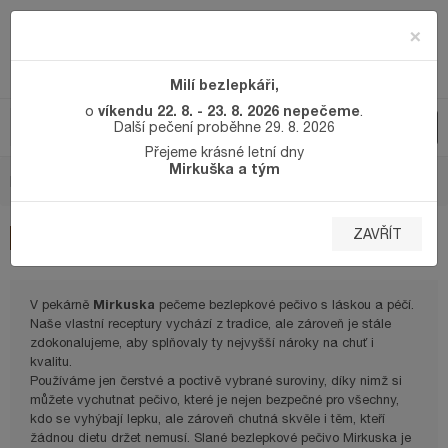
×
Milí bezlepkáři,
víkendu 22. 8. - 23. 8. 2026 nepečeme
o
.
Další pečení proběhne 29. 8. 2026
Přejeme krásné letní dny
Mirkuška a tým
DOMŮ
SLANÉ BEZLEPKOVÉ PEČIVO
SLANÉ BEZLEPKOVÉ PEČIVO
ZAVŘÍT
Mirkuska
V pekárně
pečeme bezlepkové pečivo s láskou a péčí.
Naše vlastní receptury vychází z tradice, ale zároveň je stále
zdokonalujeme, aby splňovaly ty nejvyšší nároky na chuť i
kvalitu.
Používáme jen čerstvé a poctivě vybrané suroviny, díky nimž si
můžete vychutnat pečivo, které je nejen bezpečné pro všechny,
kdo se vyhýbají lepku, ale zároveň chutná skvěle i těm, kteří
žádnou dietu držet nemusí. Slané bezlepkové pečivo Mirkuska je