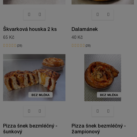
Škvarková houska 2 ks
Dalamánek
65 Kč
40 Kč
28
28
BEZ MLÉKA
BEZ MLÉKA
Pizza šnek bezmléčný -
Pizza šnek bezmléčný -
šunkový
žampionový