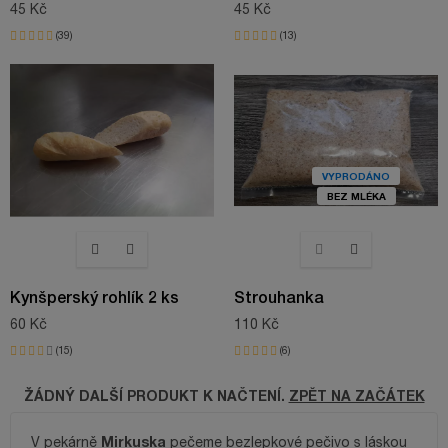
45 Kč
45 Kč
39
13
VYPRODÁNO
BEZ MLÉKA
Kynšperský rohlík 2 ks
Strouhanka
60 Kč
110 Kč
15
6
ŽÁDNÝ DALŠÍ PRODUKT K NAČTENÍ.
ZPĚT NA ZAČÁTEK
Mirkuska
V pekárně
pečeme bezlepkové pečivo s láskou