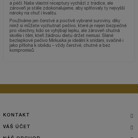
a péčí. Naše vlastní receptury vychází z tradice, ale
zároveň je stále zdokonalujeme, aby splňovaly ty nejvyšší
nároky na chuť i kvalitu.
Používáme jen čerstvé a poctivě vybrané suroviny, díky
nimž si můžete vychutnat pečivo, které je nejen bezpečné
pro všechny, kdo se vyhýbají lepku, ale zároveň chutná
skvěle i těm, kteří žádnou dietu držet nemusí. Slané
bezlepkové pečivo Mirkuska je ideální k snídani, svačině i
jako příloha k obědu – vždy čerstvé, chutné a bez
kompromisů.
KONTAKT
VÁŠ ÚČET
NÁŠ OBCHOD