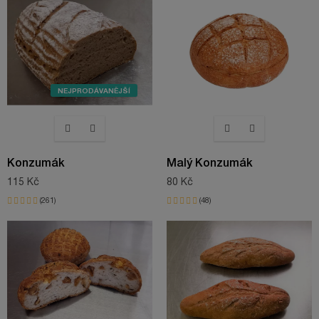
NEJPRODÁVANĚJŠÍ
Konzumák
Malý Konzumák
115 Kč
80 Kč
261
48