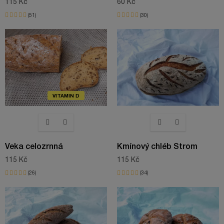
115 Kč
60 Kč
51
30
VITAMIN D
Veka celozrnná
Kmínový chléb Strom
115 Kč
115 Kč
26
34