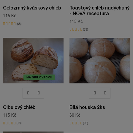
Celozrnný kváskový chléb
Toastový chléb nadýchaný
- NOVÁ receptura
115 Kč
115 Kč
68
39
NA GRILOVAČKU
Cibulový chléb
Bílá houska 2ks
115 Kč
60 Kč
18
22