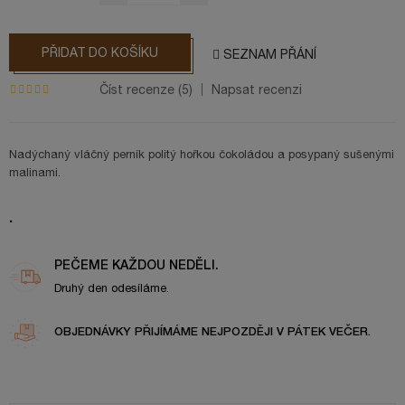
PŘIDAT DO KOŠÍKU
SEZNAM PŘÁNÍ
Číst recenze (
5
)
Napsat recenzi
Nadýchaný vláčný perník politý hořkou čokoládou a posypaný sušenými
malinami.
.
PEČEME KAŽDOU NEDĚLI.
Druhý den odesíláme.
OBJEDNÁVKY PŘIJÍMÁME NEJPOZDĚJI V PÁTEK VEČER.