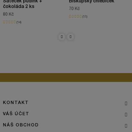
Šáteček pudink +
Biskupský chlebíček
čokoláda 2 ks
70 Kč
80 Kč
11
14
KONTAKT
VÁŠ ÚČET
NÁŠ OBCHOD