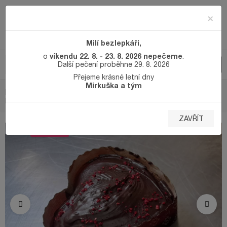
×
Milí bezlepkáři,
víkendu 22. 8. - 23. 8. 2026 nepečeme
o
.
Další pečení proběhne 29. 8. 2026
Přejeme krásné letní dny
Mirkuška a tým
DOMŮ
SLADKÉ BEZLEPKOVÉ PEČIVO
PERNÍKOVÉ SRDCE
BEZMLÉČNÉ
ZAVŘÍT
VALENTÝN