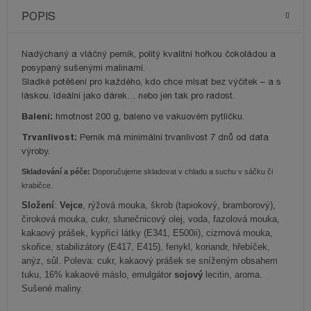
POPIS
Nadýchaný a vláčný perník, politý kvalitní hořkou čokoládou a
posypaný sušenými malinami.
Sladké potěšení pro každého, kdo chce mlsat bez výčitek – a s
láskou. Ideální jako dárek… nebo jen tak pro radost.
Balení:
hmotnost 200 g, baleno ve vakuovém pytlíčku.
Trvanlivost:
Perník má minimální trvanlivost 7 dnů od data
výroby.
Skladování a péče:
Doporučujeme skladovat v chladu a suchu v sáčku či
krabičce.
Složení
:
Vejce
, rýžová mouka, škrob (tapiokový, bramborový),
čiroková mouka, cukr, slunečnicový olej, voda, fazolová mouka,
kakaový prášek, kypřící látky (E341, E500ii), cizrnová mouka,
skořice, stabilizátory (E417, E415), fenykl, koriandr, hřebíček,
anýz, sůl.
Poleva: cukr, kakaový prášek se sníženým obsahem
tuku, 16% kakaové máslo, emulgátor
sojový
lecitin, aroma.
Sušené maliny.