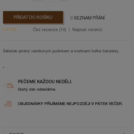
PŘIDAT DO KOŠÍKU
SEZNAM PŘÁNÍ
Číst recenze (
14
)
Napsat recenzi
Šáteček plněný vanilkovým pudinkem a kostkami hořké čokolády.
.
PEČEME KAŽDOU NEDĚLI.
Druhý den odesíláme.
OBJEDNÁVKY PŘIJÍMÁME NEJPOZDĚJI V PÁTEK VEČER.