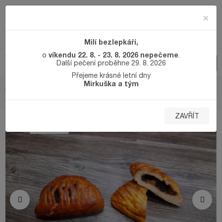
×
Milí bezlepkáři,
víkendu 22. 8. - 23. 8. 2026 nepečeme
o
.
Další pečení proběhne 29. 8. 2026
Přejeme krásné letní dny
Mirkuška a tým
DOMŮ
SLADKÉ BEZLEPKOVÉ PEČIVO
ŠÁTEČEK PUDINK +
ČOKOLÁDA 2 KS
ZAVŘÍT
BEZ MLÉKA