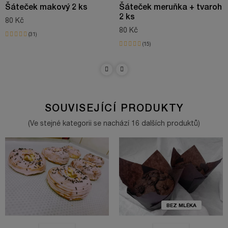
Šáteček makový 2 ks
Šáteček meruňka + tvaroh
2 ks
80 Kč
80 Kč
31
15
SOUVISEJÍCÍ PRODUKTY
(Ve stejné kategorii se nachází 16 dalších produktů)
BEZ MLÉKA