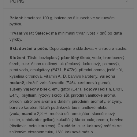
POPIS
Balení:
2
hmotnost 100 g, baleno po
kusech ve vakuovém
pytlíku.
Trvanlivost:
Šáteček má minimální trvanlivost 7 dnů od data
výroby.
Skladování a péče:
Doporučujeme skladovat v chladu a suchu.
Složení
pšeničný
: Těsto: bezlepkový
škrob, voda, bramborový
škrob, cukr,
Alsan rostlinný tuk (řepkový, kokosový, palmový),
pitná voda, emulgátory (E471, E472c), přírodní aroma, jedlá sůl,
vaječná
kyselina citronová, vitamin A, D, barvivo karoteny,
melanž
, droždí, zahušťovadlo (E464, xantanová guma),
vaječný bílek
sójový lecitin
sušený
, emulgátor (E471,
, E481,
E475), psyllium, rýžový škrob, sůl, přírodní vanilkové aroma,
přírodní citrónové aroma s dalšími přírodními aromaty, enzymy,
barvivo karoten. Náplň pudinková:
bio mandlové mléko
(voda,
mandle
2,3 %, mořská sůl, emulgátor: slunečnicový
lecitin, stabilizátor gellan)
, kukuřičný škrob, cukr, aroma, barviva
(riboflavin, beta-karoteny). Čokoláda: cukr, kakaový prášek se
sníženým obsahem tuku, 16% kakaové máslo,