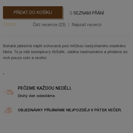
PŘIDAT DO KOŠÍKU
SEZNAM PŘÁNÍ
Číst recenze (
23
)
Napsat recenzi
Bohatá jablečná náplň schovaná pod mřížkou nadýchaného sladkého
těsta. To je náš bezlepkový štrůdlík. Jablka nastrouháme a přidáme do
nich pouze cukr a skořici.
.
PEČEME KAŽDOU NEDĚLI.
Druhý den odesíláme.
OBJEDNÁVKY PŘIJÍMÁME NEJPOZDĚJI V PÁTEK VEČER.