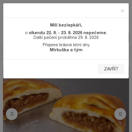
×
Milí bezlepkáři,
víkendu 22. 8. - 23. 8. 2026 nepečeme
o
.
Další pečení proběhne 29. 8. 2026
Přejeme krásné letní dny
Mirkuška a tým
DOMŮ
SLADKÉ BEZLEPKOVÉ PEČIVO
ŠTRŮDLÍK 2 KS
ZAVŘÍT