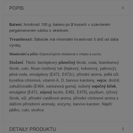
POPIS
Balení:
2
hmotnost 100 g, baleno po
kusech v uzavřeném
pergamenovém sáčku s okénkem.
Trvanlivost:
Šáteček má minimální trvanlivost 5 dnů od data
výroby.
Skladování a péče:
Doporučujeme skladovat v chladu a suchu.
Složení
: Těsto: bezlepkový
pšeničný
škrob, voda, bramborový
škrob, cukr,
Alsan rostlinný tuk (řepkový, kokosový, palmový),
pitná voda, emulgátory (E471, E472c), přírodní aroma, jedlá sůl,
kyselina citronová, vitamin A, D, barvivo karoteny,
vejce
, droždí,
zahušťovadlo (E464, xantanová guma), sušený
vaječný bílek
,
emulgátor (E471,
sójový
lecitin, E481, E475), psyllium, rýžový
škrob, sůl, přírodní vanilkové aroma, přírodní citrónové aroma s
dalšími přírodními aromaty, enzymy, barvivo karoten. Náplň:
jablko, cukr, skořice.
DETAILY PRODUKTU